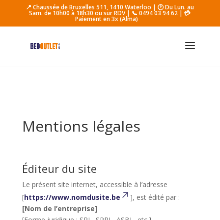
📍 Chaussée de Bruxelles 511, 1410 Waterloo
|
🕐 Du Lun. au
Sam. de 10h00 à 18h30 ou sur RDV
|
📞 0494 03 94 62
| 💳
Paiement en 3x (Alma)
Mentions légales
Éditeur du site
Le présent site internet, accessible à l’adresse
[
https://www.nomdusite.be
], est édité par :
[Nom de l’entreprise]
[Forme juridique : SRL, SPRL, ASBL, etc.]