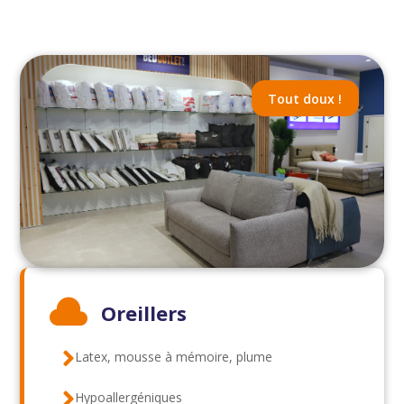
Tout doux !

Oreillers

Latex, mousse à mémoire, plume

Hypoallergéniques