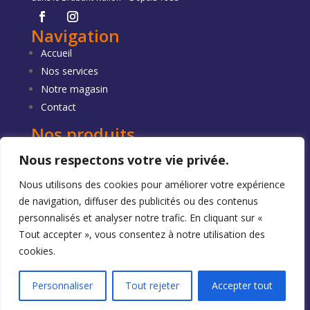
Navigation
Accueil
Nos services
Notre magasin
Contact
Nos produits
Matelas
Nous respectons votre vie privée.
Boxsprings
Nous utilisons des cookies pour améliorer votre expérience
Sommiers
de navigation, diffuser des publicités ou des contenus
Linges de lit
personnalisés et analyser notre trafic. En cliquant sur «
Contact
Tout accepter », vous consentez à notre utilisation des
© 2026
Bed Outlet Store
. Tous droits réservés –

Chaussée de Bruxelles 511
cookies.
Nic-nac
| TVA BE0835774566
1410 Waterloo

+32 494 03 94 62

info@bedoutletstore.be
Mentions légales
Personnaliser
Tout rejeter
Accepter tout
Politique de confidentialité